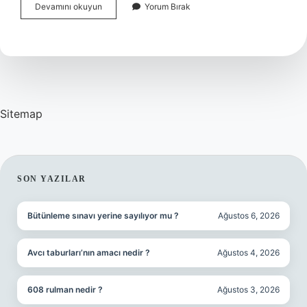
Kıvanç
Devamını okuyun
Yorum Bırak
Kasabalı
Saçı
Peruk
Mu
Sitemap
SIDEBAR
SON YAZILAR
Bütünleme sınavı yerine sayılıyor mu ?
Ağustos 6, 2026
Avcı taburları’nın amacı nedir ?
Ağustos 4, 2026
608 rulman nedir ?
Ağustos 3, 2026