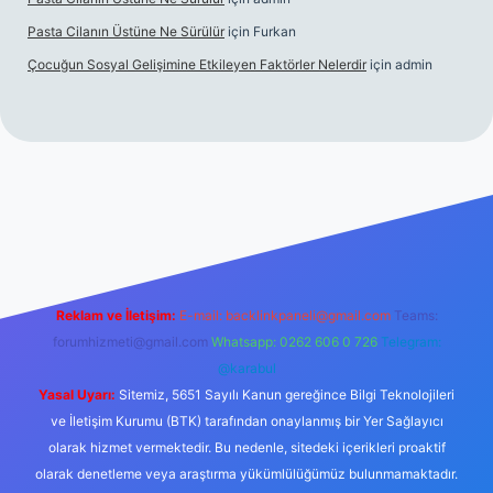
Pasta Cilanın Üstüne Ne Sürülür
için
Furkan
Çocuğun Sosyal Gelişimine Etkileyen Faktörler Nelerdir
için
admin
giriş
Reklam ve İletişim:
E-mail:
backlinkpaneli@gmail.com
Teams:
forumhizmeti@gmail.com
Whatsapp: 0262 606 0 726
Telegram:
@karabul
Yasal Uyarı:
Sitemiz, 5651 Sayılı Kanun gereğince Bilgi Teknolojileri
ve İletişim Kurumu (BTK) tarafından onaylanmış bir Yer Sağlayıcı
olarak hizmet vermektedir. Bu nedenle, sitedeki içerikleri proaktif
olarak denetleme veya araştırma yükümlülüğümüz bulunmamaktadır.