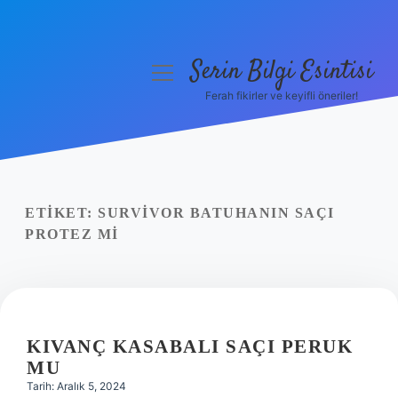
Serin Bilgi Esintisi
menüyü
aç
Ferah fikirler ve keyifli öneriler!
Anasayfa
Gizlilik Politikası
Yasal Uyarı
ETIKET:
SURVIVOR BATUHANIN SAÇI
PROTEZ MI
Hakkımızda
KIVANÇ KASABALI SAÇI PERUK
MU
Tarih: Aralık 5, 2024