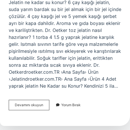
Jelatin ne kadar su konur? 6 çay kaşığı jelatin,
suda yarım bardak su bir jel almak için bir jel içinde
çözülür. 4 çay kaşığı jel ve 5 yemek kaşığı şerbet
ayrı bir kapa dahildir. Aroma ve gıda boyası eklenir
ve kariliştrikten. Dr. Oetker toz jelatin nasıl
hazırlanır? 1 torba 4 1.5 g yaprak jelatine karşılık
gelir. Isıtmalı sıvının tarife göre veya malzemelerle
pişirilmesiyle ısıtılmış sıvı ekleyerek ve karıştırılarak
kullanılabilir. Soğuk tarifler için jelatin, erittikten
sonra az miktarda sıcak sıvıya eklenir. Dr.
Oetkerdroetker.com.TR ›Ana Sayfa› Ürün
›Jelatindroetker.com.TR› Ana Sayfa ›Ürün 4 Adet
yaprak jelatin Ne Kadar su Konur? Kendinizi 5 ila…
Dr
Devamını okuyun
Yorum Bırak
Oetker
Jelatin
Kaç
Bardak