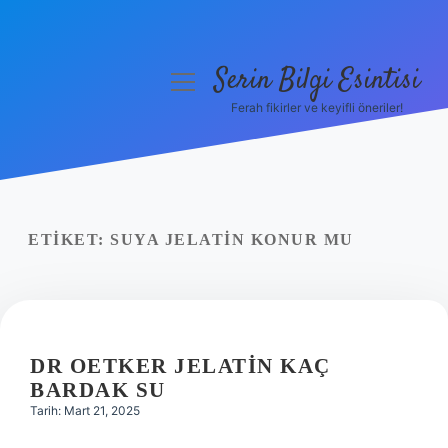
Serin Bilgi Esintisi
menüyü
aç
Ferah fikirler ve keyifli öneriler!
Anasayfa
Gizlilik Politikası
Yasal Uyarı
ETIKET:
SUYA JELATIN KONUR MU
Hakkımızda
DR OETKER JELATIN KAÇ
BARDAK SU
Tarih: Mart 21, 2025