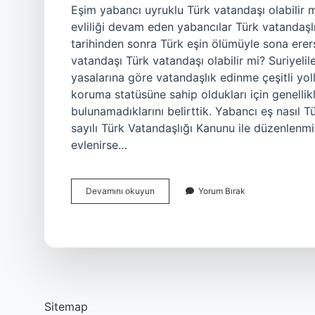
Eşim yabancı uyruklu Türk vatandaşı olabilir mi
evliliği devam eden yabancılar Türk vatandaşlı
tarihinden sonra Türk eşin ölümüyle sona erers
vatandaşı Türk vatandaşı olabilir mi? Suriyelil
yasalarına göre vatandaşlık edinme çeşitli yoll
koruma statüsüne sahip oldukları için genell
bulunamadıklarını belirttik. Yabancı eş nasıl T
sayılı Türk Vatandaşlığı Kanunu ile düzenlenmiş
evlenirse…
Eşim
Devamını okuyun
Yorum Bırak
Suriyeli
Türk
Vatandaşı
Olabilir
Mi
Sitemap