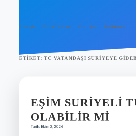
Anasayfa
Gizlilik Politikası
Yasal Uyarı
Hakkımızda
ETIKET:
TC VATANDAŞI SURIYEYE GIDEB
EŞIM SURIYELI 
OLABILIR MI
Tarih: Ekim 2, 2024