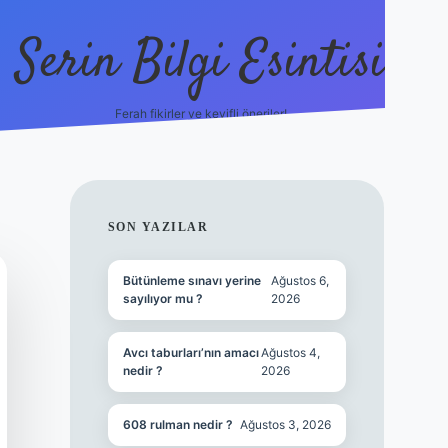
Serin Bilgi Esintisi
Ferah fikirler ve keyifli öneriler!
ilbet giriş
SIDEBAR
SON YAZILAR
Bütünleme sınavı yerine
Ağustos 6,
sayılıyor mu ?
2026
Avcı taburları’nın amacı
Ağustos 4,
nedir ?
2026
608 rulman nedir ?
Ağustos 3, 2026