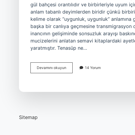
gül bahçesi orantılıdır ve birbirleriyle uyum
anlam tabanlı deyimlerden biridir çünkü birbiriyl
kelime olarak “uygunluk, uygunluk” anlamına 
başka bir canlıya geçmesine transmigrasyon d
inancının gelişiminde sonsuzluk arayışı baskı
mucizelerini anlatan semavi kitaplardaki ayet
yaratmıştır. Tenasüp ne…
Tenasüp
Devamını okuyun
14 Yorum
Nedir
Kısa
Sitemap