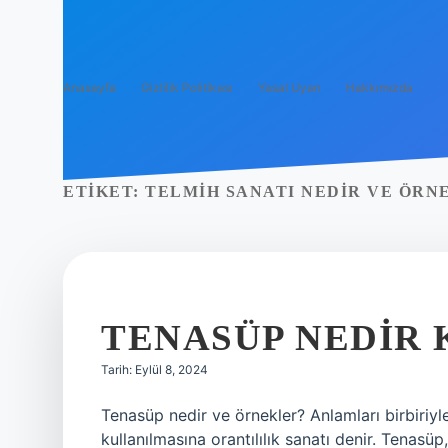
Anasayfa
Gizlilik Politikası
Yasal Uyarı
Hakkımızda
ETIKET:
TELMIH SANATI NEDIR VE ÖRN
TENASÜP NEDIR 
Tarih: Eylül 8, 2024
Tenasüp nedir ve örnekler? Anlamları birbiriy
kullanılmasına orantılılık sanatı denir. Tenasüp