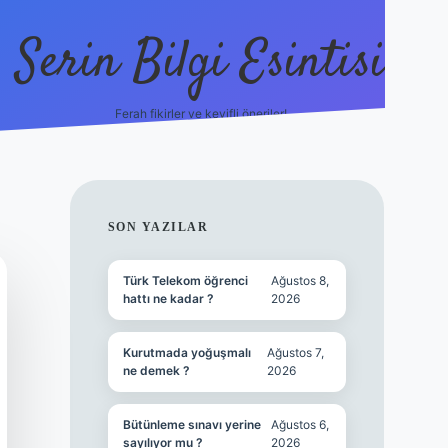
Serin Bilgi Esintisi
Ferah fikirler ve keyifli öneriler!
ilbet giriş
SIDEBAR
SON YAZILAR
Türk Telekom öğrenci
Ağustos 8,
hattı ne kadar ?
2026
Kurutmada yoğuşmalı
Ağustos 7,
ne demek ?
2026
Bütünleme sınavı yerine
Ağustos 6,
sayılıyor mu ?
2026