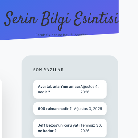
Serin Bilgi Esintisi
Ferah fikirler ve keyifli öneriler!
ilbet giriş
SIDEBAR
SON YAZILAR
Avcı taburları’nın amacı
Ağustos 4,
nedir ?
2026
608 rulman nedir ?
Ağustos 3, 2026
Jeff Bezos’un Koru yatı
Temmuz 30,
ne kadar ?
2026