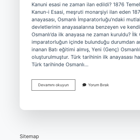
Kanuni esasi ne zaman ilan edildi? 1876 ​​​​Te
Kanun-i Esasi, meşruti monarşiyi ilan eden 18
anayasası, Osmanlı İmparatorluğu’ndaki mutlak
devletlerinin anayasalarına benzeyen ve kendi 
Osmanlı’da ilk anayasa ne zaman kuruldu? İlk 
imparatorluğun içinde bulunduğu durumdan an
inanan Batı eğitimi almış, Yeni (Genç) Osmanlıl
oluşturulmuştur. Türk tarihinin ilk anayasası h
Türk tarihinde Osmanlı…
Kanuni
Devamını okuyun
Yorum Bırak
Esasi
Ilk
Defa
Ne
Zaman
Ilan
Edildi
Sitemap