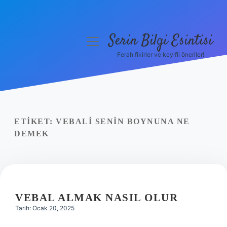
Serin Bilgi Esintisi
menüyü
aç
Ferah fikirler ve keyifli öneriler!
Anasayfa
Gizlilik Politikası
Yasal Uyarı
ETIKET:
VEBALI SENIN BOYNUNA NE
DEMEK
Hakkımızda
VEBAL ALMAK NASIL OLUR
Tarih: Ocak 20, 2025