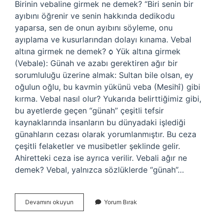
Birinin vebaline girmek ne demek? “Biri senin bir
ayıbını öğrenir ve senin hakkında dedikodu
yaparsa, sen de onun ayıbını söyleme, onu
ayıplama ve kusurlarından dolayı kınama. Vebal
altına girmek ne demek? ѻ Yük altına girmek
(Vebale): Günah ve azabı gerektiren ağır bir
sorumluluğu üzerine almak: Sultan bile olsan, ey
oğulun oğlu, bu kavmin yükünü veba (Mesihî) gibi
kırma. Vebal nasıl olur? Yukarıda belirttiğimiz gibi,
bu ayetlerde geçen “günah” çeşitli tefsir
kaynaklarında insanların bu dünyadaki işlediği
günahların cezası olarak yorumlanmıştır. Bu ceza
çeşitli felaketler ve musibetler şeklinde gelir.
Ahiretteki ceza ise ayrıca verilir. Vebali ağır ne
demek? Vebal, yalnızca sözlüklerde “günah”…
Vebal
Devamını okuyun
Yorum Bırak
Almak
Nasıl