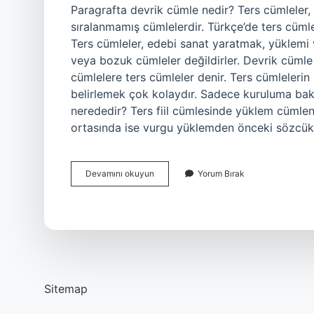
Paragrafta devrik cümle nedir? Ters cümleler, ö
sıralanmamış cümlelerdir. Türkçe’de ters cüml
Ters cümleler, edebi sanat yaratmak, yüklemi v
veya bozuk cümleler değildirler. Devrik cümle
cümlelere ters cümleler denir. Ters cümlelerin 
belirlemek çok kolaydır. Sadece kuruluma ba
nerededir? Ters fiil cümlesinde yüklem cümle
ortasında ise vurgu yüklemden önceki sözcük
Paragrafta
Devamını okuyun
Yorum Bırak
Devrik
Cümle
Nasıl
Bulunur
Sitemap