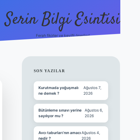
Serin Bilgi Esintisi
Ferah fikirler ve keyifli öneriler!
ilbet giriş
SIDEBAR
SON YAZILAR
Kurutmada yoğuşmalı
Ağustos 7,
ne demek ?
2026
Bütünleme sınavı yerine
Ağustos 6,
sayılıyor mu ?
2026
Avcı taburları’nın amacı
Ağustos 4,
nedir ?
2026