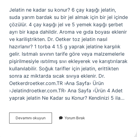
Jelatin ne kadar su konur? 6 çay kaşığı jelatin,
suda yarım bardak su bir jel almak için bir jel içinde
çözülür. 4 çay kaşığı jel ve 5 yemek kaşığı şerbet
ayrı bir kapa dahildir. Aroma ve gıda boyası eklenir
ve kariliştrikten. Dr. Oetker toz jelatin nasıl
hazırlanır? 1 torba 4 1.5 g yaprak jelatine karşılık
gelir. Isıtmalı sıvının tarife göre veya malzemelerle
pişirilmesiyle ısıtılmış sıvı ekleyerek ve karıştırılarak
kullanılabilir. Soğuk tarifler için jelatin, erittikten
sonra az miktarda sıcak sıvıya eklenir. Dr.
Oetkerdroetker.com.TR ›Ana Sayfa› Ürün
›Jelatindroetker.com.TR› Ana Sayfa ›Ürün 4 Adet
yaprak jelatin Ne Kadar su Konur? Kendinizi 5 ila…
Dr
Devamını okuyun
Yorum Bırak
Oetker
Jelatin
Kaç