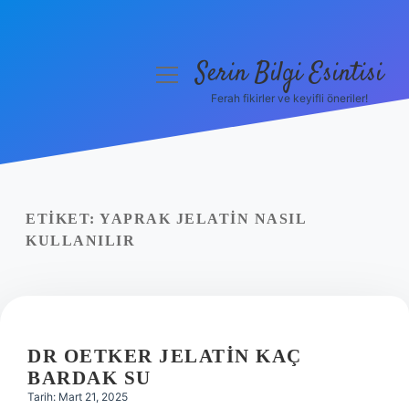
Serin Bilgi Esintisi
menüyü
aç
Ferah fikirler ve keyifli öneriler!
Anasayfa
Gizlilik Politikası
Yasal Uyarı
ETIKET:
YAPRAK JELATIN NASIL
KULLANILIR
Hakkımızda
DR OETKER JELATIN KAÇ
BARDAK SU
Tarih: Mart 21, 2025