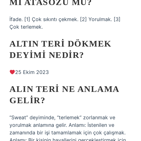
MI ATASÖZÜ MÜ?
İfade. [1] Çok sıkıntı çekmek. [2] Yorulmak. [3]
Çok terlemek.
ALTIN TERI DÖKMEK
DEYIMI NEDIR?
25 Ekim 2023
ALIN TERI NE ANLAMA
GELIR?
“Sweat” deyiminde, “terlemek” zorlanmak ve
yorulmak anlamına gelir. Anlamı: İstenilen ve
zamanında bir işi tamamlamak için çok çalışmak.
Anlamı: Bir kişinin hayallerini gerçekleştirmek için