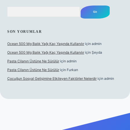
Arama
SON YORUMLAR
Ocean 500 Mg Balık Yağı Kaç Yaşında Kullanılır
için
admin
Ocean 500 Mg Balık Yağı Kaç Yaşında Kullanılır
için
Şeyda
Pasta Cilanın Üstüne Ne Sürülür
için
admin
Pasta Cilanın Üstüne Ne Sürülür
için
Furkan
Çocuğun Sosyal Gelişimine Etkileyen Faktörler Nelerdir
için
admin
ş