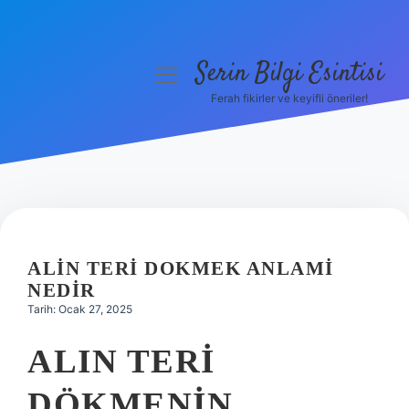
Serin Bilgi Esintisi
menüyü
aç
Ferah fikirler ve keyifli öneriler!
Anasayfa
Gizlilik Politikası
Yasal Uyarı
Hakkımızda
ALIN TERI DOKMEK ANLAMI
NEDIR
Tarih: Ocak 27, 2025
ALIN TERI
DÖKMENIN