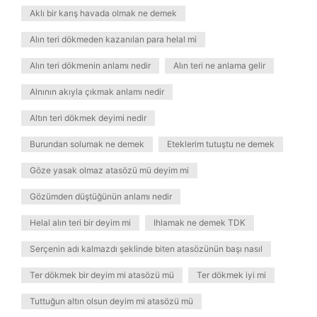
Aklı bir karış havada olmak ne demek
Alın teri dökmeden kazanılan para helal mi
Alın teri dökmenin anlamı nedir
Alın teri ne anlama gelir
Alnının akıyla çıkmak anlamı nedir
Altın teri dökmek deyimi nedir
Burundan solumak ne demek
Eteklerim tutuştu ne demek
Göze yasak olmaz atasözü mü deyim mi
Gözümden düştüğünün anlamı nedir
Helal alın teri bir deyim mi
Ihlamak ne demek TDK
Serçenin adı kalmazdı şeklinde biten atasözünün başı nasıl
Ter dökmek bir deyim mi atasözü mü
Ter dökmek iyi mi
Tuttuğun altın olsun deyim mi atasözü mü