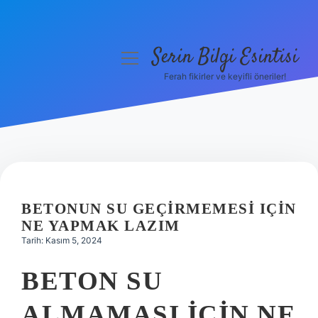
Serin Bilgi Esintisi
menüyü
aç
Ferah fikirler ve keyifli öneriler!
Anasayfa
Gizlilik Politikası
Yasal Uyarı
Hakkımızda
BETONUN SU GEÇIRMEMESI IÇIN
NE YAPMAK LAZIM
Tarih: Kasım 5, 2024
BETON SU
ALMAMASI IÇIN NE