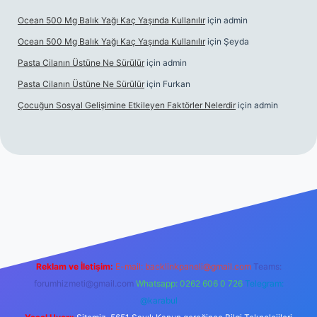
Ocean 500 Mg Balık Yağı Kaç Yaşında Kullanılır
için
admin
Ocean 500 Mg Balık Yağı Kaç Yaşında Kullanılır
için
Şeyda
Pasta Cilanın Üstüne Ne Sürülür
için
admin
Pasta Cilanın Üstüne Ne Sürülür
için
Furkan
Çocuğun Sosyal Gelişimine Etkileyen Faktörler Nelerdir
için
admin
giriş
Reklam ve İletişim:
E-mail:
backlinkpaneli@gmail.com
Teams:
forumhizmeti@gmail.com
Whatsapp: 0262 606 0 726
Telegram:
@karabul