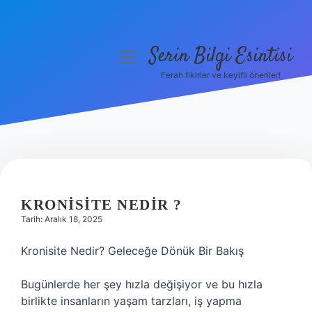
Serin Bilgi Esintisi
menüyü
aç
Ferah fikirler ve keyifli öneriler!
Anasayfa
Gizlilik Politikası
Yasal Uyarı
Hakkımızda
KRONISITE NEDIR ?
Tarih: Aralık 18, 2025
Kronisite Nedir? Geleceğe Dönük Bir Bakış
Bugünlerde her şey hızla değişiyor ve bu hızla
birlikte insanların yaşam tarzları, iş yapma