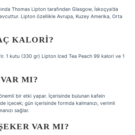
0 yılında Thomas Lipton tarafından Glasgow, İskoçya’da
evcuttur. Lipton özellikle Avrupa, Kuzey Amerika, Orta
AÇ KALORI?
r. 1 kutu (330 gr) Lipton Iced Tea Peach 99 kalori ve 1
VAR MI?
 önemli bir etki yapar. İçerisinde bulunan kafein
ede içecek; gün içerisinde formda kalmanızı, verimli
manızı sağlar.
ŞEKER VAR MI?