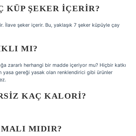
Ç KÜP ŞEKER IÇERIR?
. İlave şeker içerir. Bu, yaklaşık 7 şeker küpüyle çay
IKLI MI?
ığa zararlı herhangi bir madde içeriyor mu? Hiçbir katkı
 yasa gereği yasak olan renklendirici gibi ürünler
ez.
RSIZ KAÇ KALORI?
 MALI MIDIR?