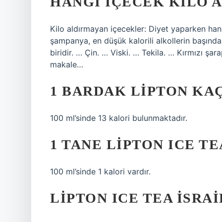
HANGI IÇECEK KILO 
Kilo aldırmayan içecekler: Diyet yaparken hang
şampanya, en düşük kalorili alkollerin başında 
biridir. … Çin. … Viski. … Tekila. … Kırmızı şa
makale…
1 BARDAK LIPTON KA
100 ml’sinde 13 kalori bulunmaktadır.
1 TANE LIPTON ICE T
100 ml’sinde 1 kalori vardır.
LIPTON ICE TEA İSRAI