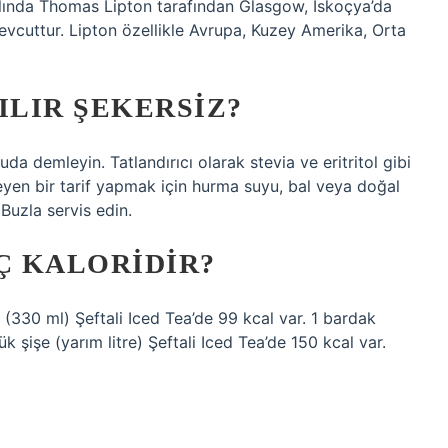
0 yılında Thomas Lipton tarafından Glasgow, İskoçya’da
evcuttur. Lipton özellikle Avrupa, Kuzey Amerika, Orta
ILIR ŞEKERSIZ?
da demleyin. Tatlandırıcı olarak stevia ve eritritol gibi
rmeyen bir tarif yapmak için hurma suyu, bal veya doğal
 Buzla servis edin.
Ç KALORIDIR?
tu (330 ml) Şeftali Iced Tea’de 99 kcal var. 1 bardak
k şişe (yarım litre) Şeftali Iced Tea’de 150 kcal var.