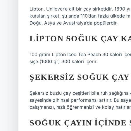
Lipton, Unilever’e ait bir çay şirketidir. 189
kurulan şirket, şu anda 110’dan fazla ülkede m
Doğu, Asya ve Avustralya’da popülerdir.
LIPTON SOĞUK ÇAY K
100 gram Lipton Iced Tea Peach 30 kalori içeri
şişe (1000 gr) 300 kalori içerir.
ŞEKERSIZ SOĞUK ÇAY 
Şekersiz buzlu çay çeşitleri bile ruh sağlığına
sayesinde zihinsel performansı artırır. Bu say
çalışmanızı, hızlı öğrenmenizi ve kolay hatırla
SOĞUK ÇAYIN IÇINDE 