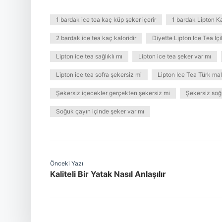
1 bardak ice tea kaç küp şeker içerir
1 bardak Lipton Ka
2 bardak ice tea kaç kaloridir
Diyette Lipton Ice Tea İçil
Lipton ice tea sağlıklı mı
Lipton ice tea şeker var mı
Lipton ice tea sofra şekersiz mi
Lipton Ice Tea Türk mal
Şekersiz içecekler gerçekten şekersiz mi
Şekersiz soğ
Soğuk çayın içinde şeker var mı
Önceki Yazı
Kaliteli Bir Yatak Nasıl Anlaşılır