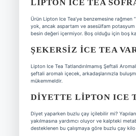
LIPTON ICE TEA SOFR
Ürün Lipton Ice Tea’ye benzemesine rağmen “So
yok, ancak aspartam ve asesülfam potasyum gib
besin değeri içermiyor. Boş olduğu için boş k
ŞEKERSIZ ICE TEA VA
Lipton Ice Tea Tatlandırılmamış Şeftali Aromal
şeftali aromalı içecek, arkadaşlarınızla buluş
mükemmeldir.
DIYETTE LIPTON ICE T
Diyet yaparken buzlu çay içilebilir mi? Yapıl
yakılmasına yardımcı oluyor ve kalpteki metabo
desteklenen bu çalışmaya göre buzlu çay kilo k