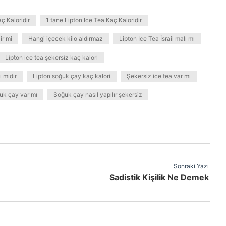
ç Kaloridir
1 tane Lipton Ice Tea Kaç Kaloridir
ir mi
Hangi içecek kilo aldırmaz
Lipton Ice Tea İsrail malı mı
Lipton ice tea şekersiz kaç kalori
ı mıdır
Lipton soğuk çay kaç kalori
Şekersiz ice tea var mı
uk çay var mı
Soğuk çay nasıl yapılır şekersiz
Sonraki Yazı
Sadistik Kişilik Ne Demek