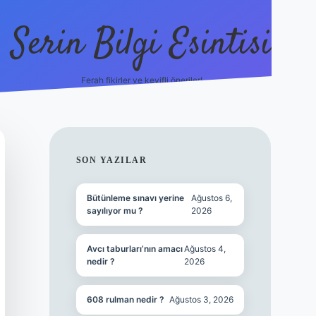
Serin Bilgi Esintisi
Ferah fikirler ve keyifli öneriler!
ilbet giriş
SIDEBAR
SON YAZILAR
Bütünleme sınavı yerine
Ağustos 6,
sayılıyor mu ?
2026
Avcı taburları’nın amacı
Ağustos 4,
nedir ?
2026
608 rulman nedir ?
Ağustos 3, 2026