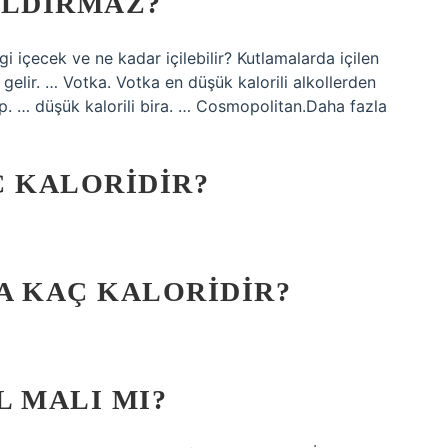
ALDIRMAZ?
i içecek ve ne kadar içilebilir? Kutlamalarda içilen
gelir. … Votka. Votka en düşük kalorili alkollerden
rap. … düşük kalorili bira. … Cosmopolitan.Daha fazla
Ç KALORIDIR?
EA KAÇ KALORIDIR?
L MALI MI?