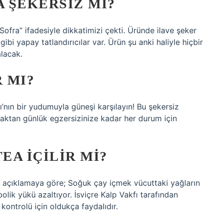
A ŞEKERSIZ MI?
fra” ifadesiyle dikkatimizi çekti. Üründe ilave şeker
i yapay tatlandırıcılar var. Ürün şu anki haliyle hiçbir
alacak.
R MI?
ı’nın bir yudumuyla güneşi karşılayın! Bu şekersiz
maktan günlük egzersizinize kadar her durum için
EA İÇILIR MI?
an açıklamaya göre; Soğuk çay içmek vücuttaki yağların
lik yükü azaltıyor. İsviçre Kalp Vakfı tarafından
ontrolü için oldukça faydalıdır.