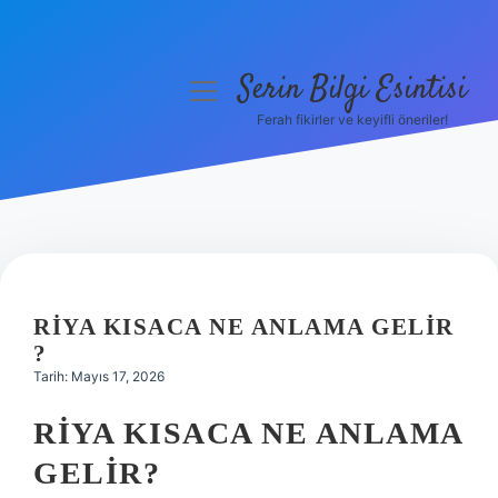
Serin Bilgi Esintisi
menüyü
aç
Ferah fikirler ve keyifli öneriler!
Anasayfa
Gizlilik Politikası
Yasal Uyarı
Hakkımızda
RIYA KISACA NE ANLAMA GELIR
?
Tarih: Mayıs 17, 2026
RIYA KISACA NE ANLAMA
GELIR?