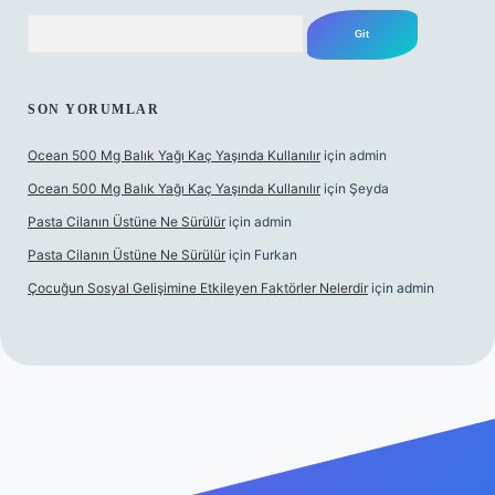
Arama
SON YORUMLAR
Ocean 500 Mg Balık Yağı Kaç Yaşında Kullanılır
için
admin
Ocean 500 Mg Balık Yağı Kaç Yaşında Kullanılır
için
Şeyda
Pasta Cilanın Üstüne Ne Sürülür
için
admin
Pasta Cilanın Üstüne Ne Sürülür
için
Furkan
Çocuğun Sosyal Gelişimine Etkileyen Faktörler Nelerdir
için
admin
t giriş