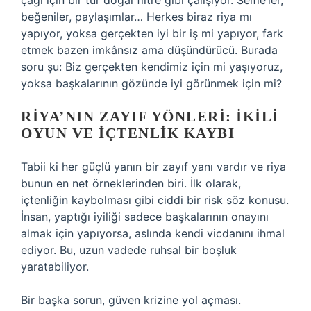
çağı için bir tür doğal filtre gibi çalışıyor. Selfie’ler,
beğeniler, paylaşımlar… Herkes biraz riya mı
yapıyor, yoksa gerçekten iyi bir iş mi yapıyor, fark
etmek bazen imkânsız ama düşündürücü. Burada
soru şu: Biz gerçekten kendimiz için mi yaşıyoruz,
yoksa başkalarının gözünde iyi görünmek için mi?
RIYA’NIN ZAYIF YÖNLERI: İKILI
OYUN VE İÇTENLIK KAYBI
Tabii ki her güçlü yanın bir zayıf yanı vardır ve riya
bunun en net örneklerinden biri. İlk olarak,
içtenliğin kaybolması gibi ciddi bir risk söz konusu.
İnsan, yaptığı iyiliği sadece başkalarının onayını
almak için yapıyorsa, aslında kendi vicdanını ihmal
ediyor. Bu, uzun vadede ruhsal bir boşluk
yaratabiliyor.
Bir başka sorun, güven krizine yol açması.