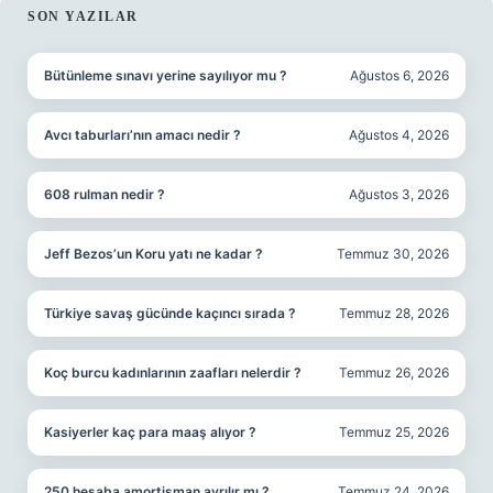
SIDEBAR
SON YAZILAR
Bütünleme sınavı yerine sayılıyor mu ?
Ağustos 6, 2026
Avcı taburları’nın amacı nedir ?
Ağustos 4, 2026
608 rulman nedir ?
Ağustos 3, 2026
Jeff Bezos’un Koru yatı ne kadar ?
Temmuz 30, 2026
Türkiye savaş gücünde kaçıncı sırada ?
Temmuz 28, 2026
Koç burcu kadınlarının zaafları nelerdir ?
Temmuz 26, 2026
Kasiyerler kaç para maaş alıyor ?
Temmuz 25, 2026
250 hesaba amortisman ayrılır mı ?
Temmuz 24, 2026