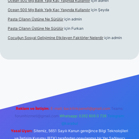
Ocean 500 Mg Balık Yağı Kaç Yaşında Kullanılır
için
admin
Ocean 500 Mg Balık Yağı Kaç Yaşında Kullanılır
için
Şeyda
Pasta Cilanın Üstüne Ne Sürülür
için
admin
Pasta Cilanın Üstüne Ne Sürülür
için
Furkan
Çocuğun Sosyal Gelişimine Etkileyen Faktörler Nelerdir
için
admin
t giriş
Reklam ve İletişim:
E-mail:
backlinkpaneli@gmail.com
Teams:
forumhizmeti@gmail.com
Whatsapp: 0262 606 0 726
Telegram:
@karabul
Yasal Uyarı:
Sitemiz, 5651 Sayılı Kanun gereğince Bilgi Teknolojileri
ve İletişim Kurumu (BTK) tarafından onaylanmış bir Yer Sağlayıcı