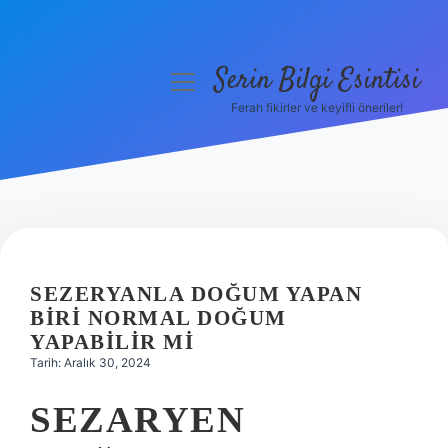
Serin Bilgi Esintisi
menüyü
aç
Ferah fikirler ve keyifli öneriler!
Anasayfa
Gizlilik Politikası
Yasal Uyarı
Hakkımızda
SEZERYANLA DOĞUM YAPAN
BIRI NORMAL DOĞUM
YAPABILIR MI
Tarih: Aralık 30, 2024
SEZARYEN