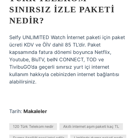
SINIRSIZ IZLE PAKETI
NEDIR?
Selfy UNLIMITED Watch İnternet paketi için paket
ücreti KDV ve ÖİV dahil 85 TL’dir. Paket
kapsamında fatura dönemi boyunca Netflix,
Youtube, BluTV, beIN CONNECT, TOD ve
TivibuGO’da geçerli sınırsız yurt içi internet
kullanım hakkıyla cebinizden internet bağlantısı
alabilirsiniz.
Tarih:
Makaleler
120 Türk Telekom nedir
Akıllı internet aşım paketi kaç TL
Durma özelliği nasıl iptal edilir
Limitinde durma paketi nedir