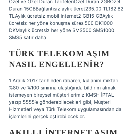
Özel ve Özel Duran TarifeleriÖzel Duran 2GBÖzel
Duran 15GBBağlantısız aylık ücret235,00 TL​182,82
TLAylık ücretsiz mobil internet2 GB15 GBAylık
ücretsiz her yöne konuşma süresi500 DK1000
DKMaylık ücretsiz her yöne SMS500 SMS1000
SMS5 satır daha
TÜRK TELEKOM AŞIM
NASIL ENGELLENIR?
1 Aralık 2017 tarihinden itibaren, kullanım miktarı
%80 ve %100 sınırına ulaştığında bildirim almak
istemeyen bireysel müşterilerimiz KMSH İPTAL
yazıp 5555’e gönderebilecekleri gibi, Müşteri
Hizmetleri veya Türk Telekom uygulamasından da
işlemlerini gerçekleştirebilecekler.
AKILLI INTERNET AŞIM