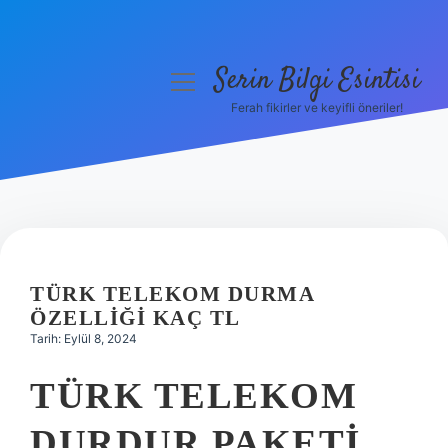
Serin Bilgi Esintisi
menüyü
aç
Ferah fikirler ve keyifli öneriler!
Anasayfa
Gizlilik Politikası
Yasal Uyarı
Hakkımızda
TÜRK TELEKOM DURMA
ÖZELLIĞI KAÇ TL
Tarih: Eylül 8, 2024
TÜRK TELEKOM
DURDUR PAKETI